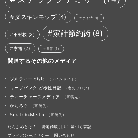
ダスキンモップ
(4)
ポイ活
(1)
家計節約術
(8)
不登校
(2)
家電
(2)
書評
(1)
関連するその他のメディア
ソルティー.style
（メインサイト）
リーブバンク ど根性日記
（妻のブログ）
ティーチャーズメディア
（寄稿先）
かちろぐ
（寄稿先）
SoratobuMedia
（寄稿先）
だんよめとは？
特定商取引法に基づく表記
プライバシーポリシー
問い合わせ