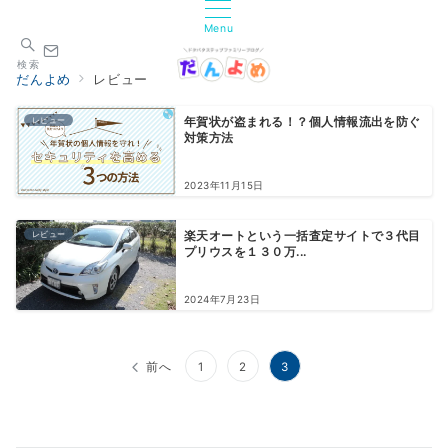
Menu
検索
だんよめ
レビュー
レビュー
年賀状が盗まれる！？個人情報流出を防ぐ
対策方法
2023年11月15日
レビュー
楽天オートという一括査定サイトで３代目
プリウスを１３０万...
2024年7月23日
投
前へ
1
2
3
稿
の