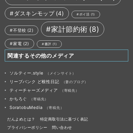
ダスキンモップ
(4)
ポイ活
(1)
家計節約術
(8)
不登校
(2)
家電
(2)
書評
(1)
関連するその他のメディア
ソルティー.style
（メインサイト）
リーブバンク ど根性日記
（妻のブログ）
ティーチャーズメディア
（寄稿先）
かちろぐ
（寄稿先）
SoratobuMedia
（寄稿先）
だんよめとは？
特定商取引法に基づく表記
プライバシーポリシー
問い合わせ