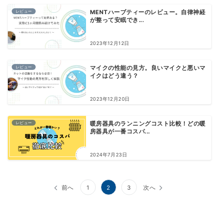
レビュー
MENTハーブティーのレビュー。自律神経
が整って安眠でき...
2023年12月12日
レビュー
マイクの性能の見方。良いマイクと悪いマ
イクはどう違う？
2023年12月20日
レビュー
暖房器具のランニングコスト比較！どの暖
房器具が一番コスパ...
2024年7月23日
投
前へ
1
2
3
次へ
稿