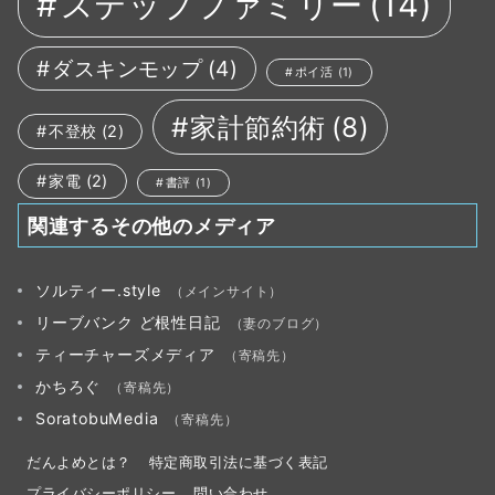
ステップファミリー
(14)
ダスキンモップ
(4)
ポイ活
(1)
家計節約術
(8)
不登校
(2)
家電
(2)
書評
(1)
関連するその他のメディア
ソルティー.style
（メインサイト）
リーブバンク ど根性日記
（妻のブログ）
ティーチャーズメディア
（寄稿先）
かちろぐ
（寄稿先）
SoratobuMedia
（寄稿先）
だんよめとは？
特定商取引法に基づく表記
プライバシーポリシー
問い合わせ