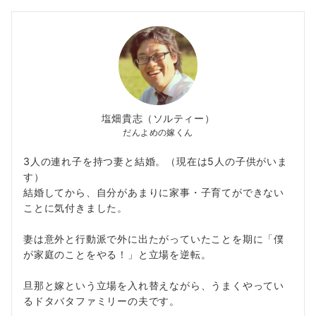
の
ペ
ー
ジ
送
塩畑貴志（ソルティー）
り
だんよめの嫁くん
3人の連れ子を持つ妻と結婚。（現在は5人の子供がいま
す）
結婚してから、自分があまりに家事・子育てができない
ことに気付きました。
妻は意外と行動派で外に出たがっていたことを期に「僕
が家庭のことをやる！」と立場を逆転。
旦那と嫁という立場を入れ替えながら、うまくやってい
るドタバタファミリーの夫です。