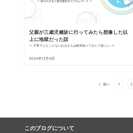
父親が三歳児健診に行ってみたら想像した以
上に地獄だった話
〜 子育てしたことないお父さんは絶対知っておいて欲しい 〜
2024年12月4日
投
前へ
1
2
稿
の
ペ
ー
このブログについて