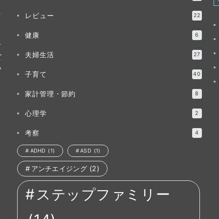
ッ
レビュー
22
健康
6
て
夫婦生活
27
ビ
い
子育て
40
家計管理・節約
8
心理学
2
考察
4
ADHD
(1)
ASD
(1)
アンチエイジング
(2)
ステップファミリー