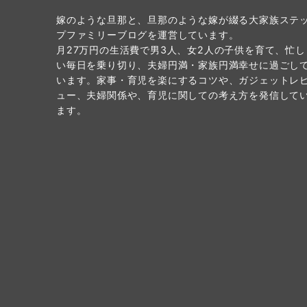
ジ
嫁のような旦那と、旦那のような嫁が綴る大家族ステ
送
プファミリーブログを運営しています。
り
月27万円の生活費で男3人、女2人の子供を育て、忙し
い毎日を乗り切り、夫婦円満・家族円満幸せに過ごし
います。家事・育児を楽にするコツや、ガジェットレ
ュー、夫婦関係や、育児に関しての考え方を発信して
ます。