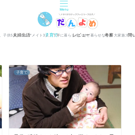
Menu
夫婦生活
子育て
レビュー
考察
問
人、子供5人、シェアメイト3人、丁寧に暮らしたいけど暮らせない系 大家族ステ
子育て