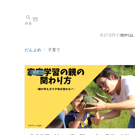
検索
ホーム
月27万円で夫婦２
だんよめ
子育て
子育て