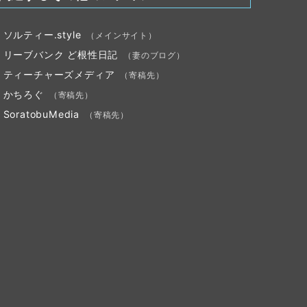
ソルティー.style
（メインサイト）
リーブバンク ど根性日記
（妻のブログ）
ティーチャーズメディア
（寄稿先）
かちろぐ
（寄稿先）
SoratobuMedia
（寄稿先）