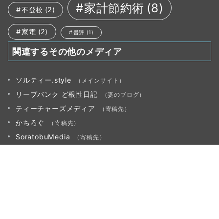
家計節約術
(8)
不登校
(2)
家電
(2)
書評
(1)
関連するその他のメディア
ソルティー.style
（メインサイト）
リーブバンク ど根性日記
（妻のブログ）
ティーチャーズメディア
（寄稿先）
かちろぐ
（寄稿先）
SoratobuMedia
（寄稿先）
だんよめとは？
特定商取引法に基づく表記
プライバシーポリシー
問い合わせ
© 2017−2026
だんよめ