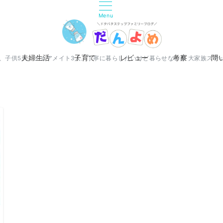
Menu
夫婦生活
子育て
レビュー
考察
問
人、子供5人、シェアメイト3人、丁寧に暮らしたいけど暮らせない系 大家族ステ