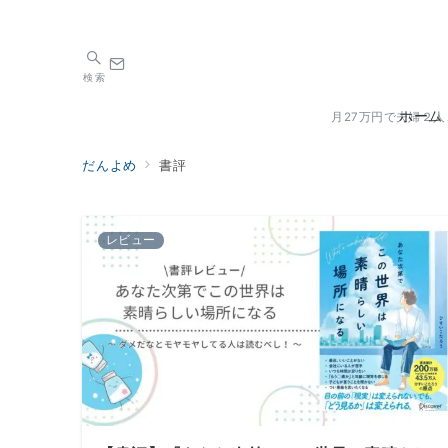
検索
ホーム
月27万円で夫婦２
だんよめ
書評
レビュー