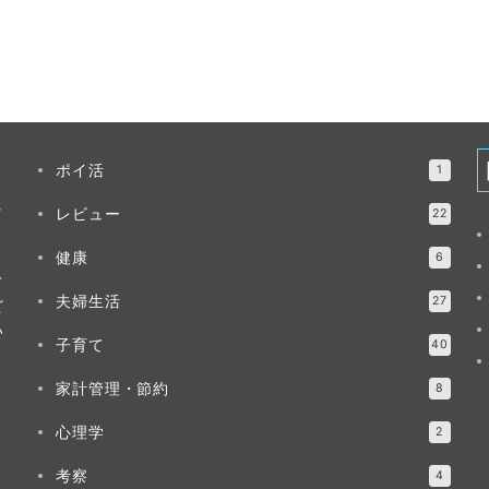
ポイ活
1
ッ
レビュー
22
健康
6
て
夫婦生活
27
ビ
い
子育て
40
家計管理・節約
8
心理学
2
考察
4